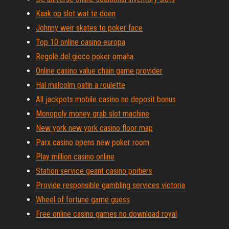
Kaak op slot wat te doen
Johnny weir skates to poker face
Top 10 online casino europa
Regole del gioco poker omaha
Online casino value chain game provider
Hal malcolm patin a roulette
All jackpots mobile casino no deposit bonus
Monopoly money grab slot machine
New york new york casino floor map
Parx casino opens new poker room
Play million casino online
Station service geant casino poitiers
Provide responsible gambling services victoria
Wheel of fortune game guess
Free online casino games no download royal