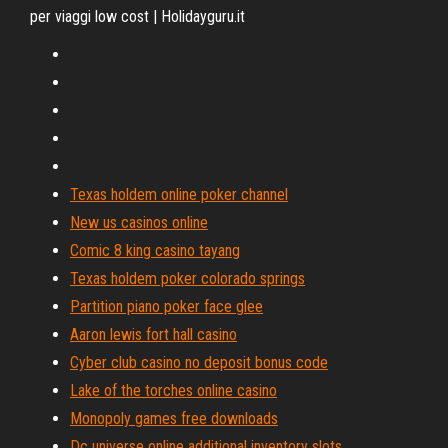
per viaggi low cost | Holidayguru.it
Texas holdem online poker channel
New us casinos online
Comic 8 king casino tayang
Texas holdem poker colorado springs
Partition piano poker face glee
Aaron lewis fort hall casino
Cyber club casino no deposit bonus code
Lake of the torches online casino
Monopoly games free downloads
Dc universe online additional inventory slots