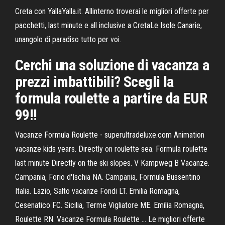
Creta con YallaYalla.it. Allinterno troverai le migliori offerte per
pacchetti, last minute e all inclusive a CretaLe Isole Canarie,
unangolo di paradiso tutto per voi.
Cerchi una soluzione di vacanza a
prezzi imbattibili? Scegli la
formula roulette a partire da EUR
99!!
Vacanze Formula Roulette - superultradeluxe.com Animation
vacanze kids years. Directly on roulette sea. Formula roulette
last minute Directly on the ski slopes. V Kampweg B Vacanze.
Campania, Forio d'Ischia NA. Campania, Formula Bussentino
Italia. Lazio, Salto vacanze Fondi LT. Emilia Romagna,
Cesenatico FC. Sicilia, Terme Vigliatore ME. Emilia Romagna,
Roulette RN. Vacanze Formula Roulette ... Le migliori offerte