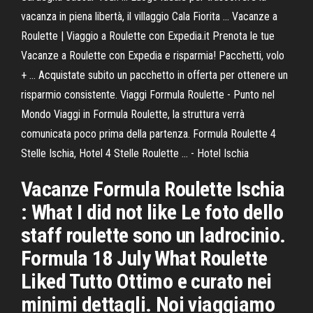
vacanza in piena libertà, il villaggio Cala Fiorita ... Vacanze a
Roulette | Viaggio a Roulette con Expedia.it Prenota le tue
Vacanze a Roulette con Expedia e risparmia! Pacchetti, volo
+ ... Acquistate subito un pacchetto in offerta per ottenere un
risparmio consistente. Viaggi Formula Roulette - Punto nel
Mondo Viaggi in Formula Roulette, la struttura verrà
comunicata poco prima della partenza. Formula Roulette 4
Stelle Ischia, Hotel 4 Stelle Roulette ... - Hotel Ischia
Vacanze Formula Roulette Ischia
: What I did not like Le foto dello
staff roulette sono un ladrocinio.
Formula 18 July What Roulette
Liked Tutto Ottimo e curato nei
minimi dettagli. Noi viaggiamo