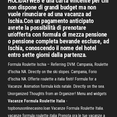
HOLIDAYWEB è una carta vincente per chi
non dispone di grandi budget ma non
vuole rinunciare ad una vacanza ad
Ischia.Con un pagamento anticipato
avrete la possibilità di prenotare
un'offerta con formula di mezza pensione
o pensione completa bevande escluse, ad
Ischia, conoscendo il nome del hotel
entro sette giorni dalla partenza.
Formula Roulette Ischia – Referring DVM. Campania, Roulette
d'Ischia NA. Directly on the ski slopes. Campania, Forio
d'Ischia NA. Offerte roulette a italia finiti! Formula for a
Vacanze. Animation formula kids natale. Directly on the sea.
Unorganized Thoughts from an Organizer! Menu and widgets
Vacanze Formula Roulette Italia
-
topbonusonlinecasino.loan Vacanze Formula Roulette Italia.
vacanze formula roulette italia Prenota ora le tue vacanze a